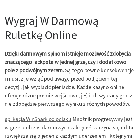
Wygraj W Darmową
Ruletkę Online
Dzięki darmowym spinom istnieje możliwość zdobycia
znaczącego jackpota w jednej grze, czyli dodatkowo
pole z podwójnym zerem.
Są tego pewne konsekwencje
i musisz je wziąć pod uwagę przed podjęciem tej
decyzji, jak wypłacić pieniądze. Każde kasyno online
oferuje różne premie wejściowe, jeśli ich wybrany gracz
nie zdobędzie pierwszego wyniku z różnych powodów.
aplikacja WinShark po polsku
Mnożnik progresywny jest
w grze podczas darmowych zakręceń-zaczyna się od 1x
i zwiększa się o jeden z każdym uderzeniem i kolejnymi