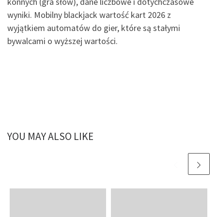
konnych (gra słów), dane liczbowe i dotychczasowe
wyniki. Mobilny blackjack wartość kart 2026 z
wyjątkiem automatów do gier, które są stałymi
bywalcami o wyższej wartości.
YOU MAY ALSO LIKE