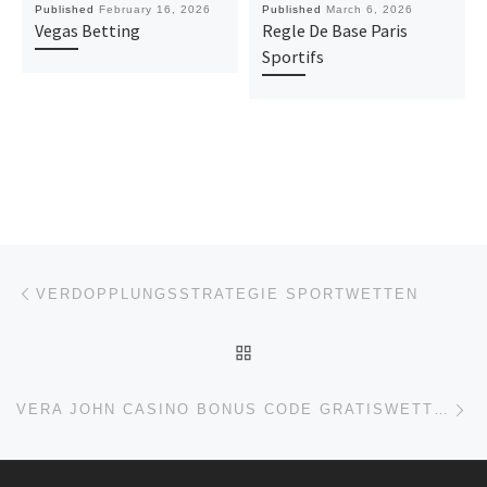
Published
February 16, 2026
Published
March 6, 2026
Vegas Betting
Regle De Base Paris
Sportifs
Post navigation
Previous post
VERDOPPLUNGSSTRATEGIE SPORTWETTEN
BACK TO POST LIST
Ne
VERA JOHN CASINO BONUS CODE GRATISWETTE OHNE EINZAHLUNG