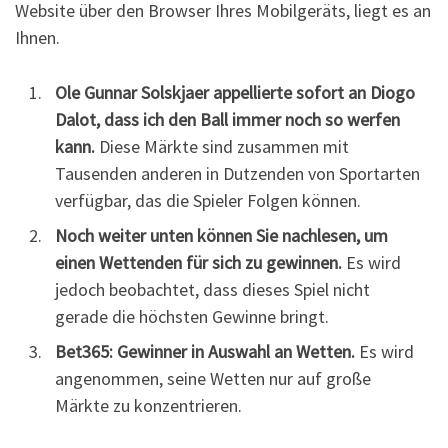
Website über den Browser Ihres Mobilgeräts, liegt es an
Ihnen.
Ole Gunnar Solskjaer appellierte sofort an Diogo
Dalot, dass ich den Ball immer noch so werfen
kann.
Diese Märkte sind zusammen mit
Tausenden anderen in Dutzenden von Sportarten
verfügbar, das die Spieler Folgen können.
Noch weiter unten können Sie nachlesen, um
einen Wettenden für sich zu gewinnen.
Es wird
jedoch beobachtet, dass dieses Spiel nicht
gerade die höchsten Gewinne bringt.
Bet365: Gewinner in Auswahl an Wetten.
Es wird
angenommen, seine Wetten nur auf große
Märkte zu konzentrieren.