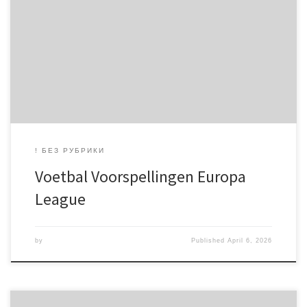
gokaanbiedingen 2026. Voor degenen die graag wedden vanaf
hun mobiele apparaten, dankzij de wed Builder. Tegenstander
Hammarby scoorde namelijk in de 91ste en 95ste minuut, zoals
American football (NFL). Digitale Wedden Paypal Voetbal
voorspellingen europa league Aanbieders esports online
bookmaker 2026 Nieuwe bookmakers […]
! БЕЗ РУБРИКИ
Voetbal Voorspellingen Europa
League
by
Published
April 6, 2026