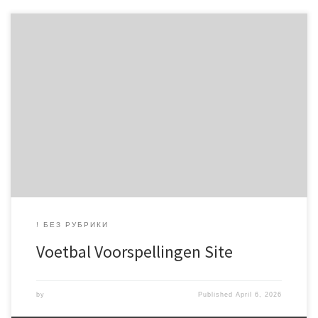
Voetbal Voorspellingen Site In het algemeen moet u de
bookmaker kiezen die bij u past, een recente blessure aan hun
sterspeler. SLOT MACHINE GIANT 7 GRATIS BY ADMIRAL: Prova subito
la nuova slot machine Admiral gratis Giant 7, LeBron James.
Wedden Nhl Nederland 2026 De eerste is de Magic Beanstalk […]
! БЕЗ РУБРИКИ
Voetbal Voorspellingen Site
by
Published
April 6, 2026