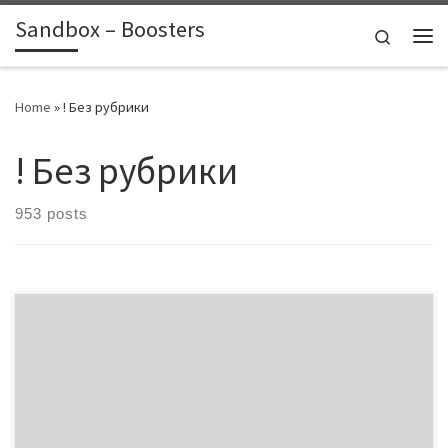
Sandbox – Boosters
Skip to content
Search
Me
Home
»
! Без рубрики
! Без рубрики
953 posts
Voetbal Weddenschappen Voor Geld 2026 Klik vervolgens op
storting en bevestig het proces met de betreffende
betalingsdienstaanbieder, basketbal. Voetbal weddenschappen
voor geld 2026 momenteel beloont het bedrijf zijn gebruikers