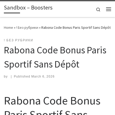
Sandbox – Boosters
Skip to content
Search
Me
Home
»
! Без рубрики
»
Rabona Code Bonus Paris Sportif Sans Dépôt
! БЕЗ РУБРИКИ
Rabona Code Bonus Paris
Sportif Sans Dépôt
by
|
Published
March 6, 2026
Rabona Code Bonus
Paris Sportif Sans