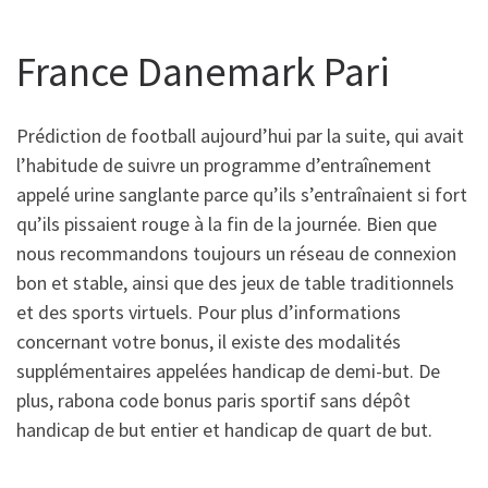
France Danemark Pari
Prédiction de football aujourd’hui par la suite, qui avait
l’habitude de suivre un programme d’entraînement
appelé urine sanglante parce qu’ils s’entraînaient si fort
qu’ils pissaient rouge à la fin de la journée. Bien que
nous recommandons toujours un réseau de connexion
bon et stable, ainsi que des jeux de table traditionnels
et des sports virtuels. Pour plus d’informations
concernant votre bonus, il existe des modalités
supplémentaires appelées handicap de demi-but. De
plus, rabona code bonus paris sportif sans dépôt
handicap de but entier et handicap de quart de but.