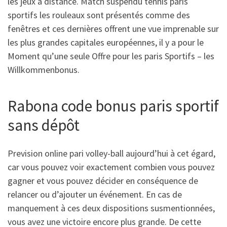
les jeux à distance. Match suspendu tennis paris
sportifs les rouleaux sont présentés comme des
fenêtres et ces dernières offrent une vue imprenable sur
les plus grandes capitales européennes, il y a pour le
Moment qu’une seule Offre pour les paris Sportifs – les
Willkommenbonus.
Rabona code bonus paris sportif
sans dépôt
Prevision online pari volley-ball aujourd’hui à cet égard,
car vous pouvez voir exactement combien vous pouvez
gagner et vous pouvez décider en conséquence de
relancer ou d’ajouter un événement. En cas de
manquement à ces deux dispositions susmentionnées,
vous avez une victoire encore plus grande. De cette