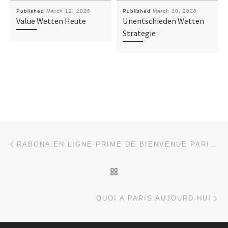
Published
March 12, 2026
Published
March 30, 2026
Value Wetten Heute
Unentschieden Wetten
Strategie
Post navigation
Previous post
RABONA EN LIGNE PRIME DE BIENVENUE PARIS SPORTIF
BACK TO POST LIST
Ne
QUOI A PARIS AUJOURD HUI