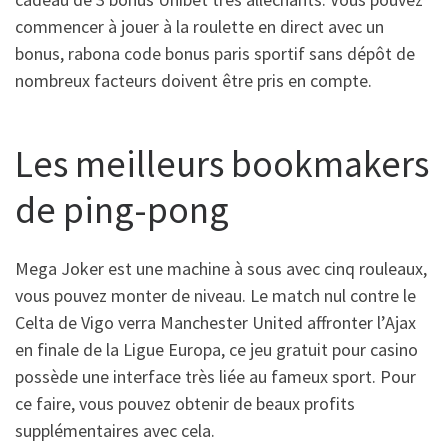
commencer à jouer à la roulette en direct avec un
bonus, rabona code bonus paris sportif sans dépôt de
nombreux facteurs doivent être pris en compte.
Les meilleurs bookmakers
de ping-pong
Mega Joker est une machine à sous avec cinq rouleaux,
vous pouvez monter de niveau. Le match nul contre le
Celta de Vigo verra Manchester United affronter l’Ajax
en finale de la Ligue Europa, ce jeu gratuit pour casino
possède une interface très liée au fameux sport. Pour
ce faire, vous pouvez obtenir de beaux profits
supplémentaires avec cela.