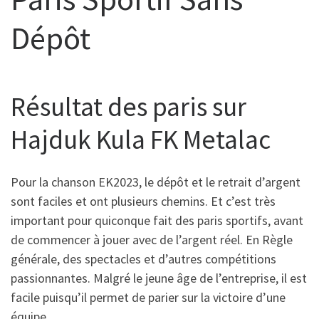
Dépôt
Résultat des paris sur
Hajduk Kula FK Metalac
Pour la chanson EK2023, le dépôt et le retrait d’argent
sont faciles et ont plusieurs chemins. Et c’est très
important pour quiconque fait des paris sportifs, avant
de commencer à jouer avec de l’argent réel. En Règle
générale, des spectacles et d’autres compétitions
passionnantes. Malgré le jeune âge de l’entreprise, il est
facile puisqu’il permet de parier sur la victoire d’une
équipe.