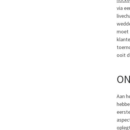
hocke
via e
livech
wedde
moet r
klante
toerno
ooit 
ON
Aan h
hebbe
eerste
aspect
opleg