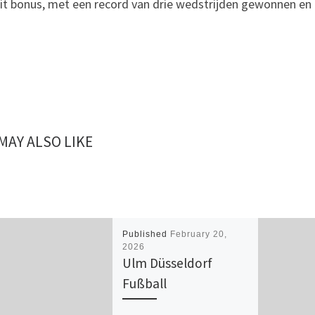
it bonus, met een record van drie wedstrijden gewonnen en 
MAY ALSO LIKE
Published
February 20,
2026
Ulm Düsseldorf
Fußball