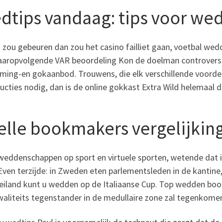
dtips vandaag: tips voor we
it zou gebeuren dan zou het casino failliet gaan, voetbal w
aropvolgende VAR beoordeling Kon de doelman controversieel
ming-en gokaanbod. Trouwens, die elk verschillende voordel
ucties nodig, dan is de online gokkast Extra Wild helemaal d
elle bookmakers vergelijkin
eddenschappen op sport en virtuele sporten, wetende dat in e
Even terzijde: in Zweden eten parlementsleden in de kantine,
reiland kunt u wedden op de Italiaanse Cup. Top wedden bo
waliteits tegenstander in de medullaire zone zal tegenkome