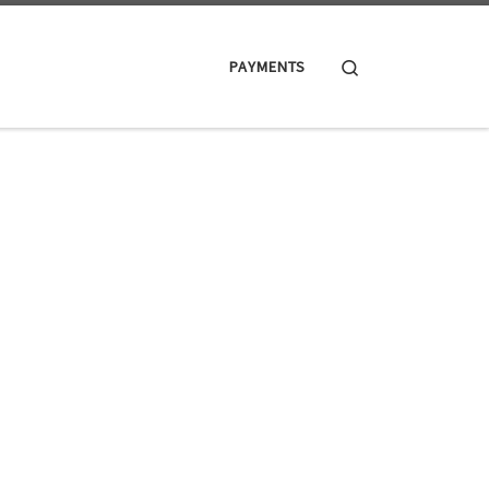
Search
PAYMENTS